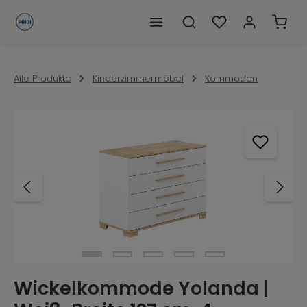
alt springen
Ware
Alle Produkte
Kinderzimmermöbel
Kommoden
Bildergalerie überspringen
Wickelkommode Yolanda |