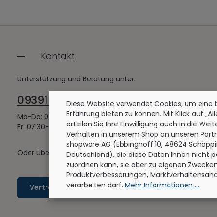
Kontakt
Unterstützung und Beratung unter:
09391 501-401
Diese Website verwendet Cookies, um eine
Erfahrung bieten zu können. Mit Klick auf „Al
Mo-Do: 07:30-12:00 Uhr / 12:45-16:30 Uhr
erteilen Sie Ihre Einwilligung auch in die Wei
Fr: 07:30-12:30 Uhr
Verhalten in unserem Shop an unseren Partn
shopware AG (Ebbinghoff 10, 48624 Schöppi
Oder über unser
Kontaktformular
.
Deutschland), die diese Daten Ihnen nicht p
zuordnen kann, sie aber zu eigenen Zwecken 
Produktverbesserungen, Marktverhaltensana
verarbeiten darf.
Mehr Informationen ...
Vertrag widerrufen