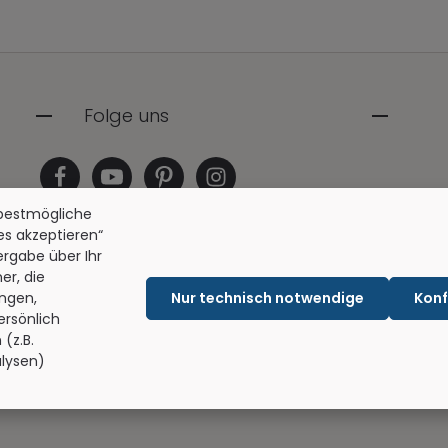
Folge uns
 bestmögliche
les akzeptieren“
tergabe über Ihr
er, die
ngen,
Nur technisch notwendige
Konf
ersönlich
(z.B.
lysen)