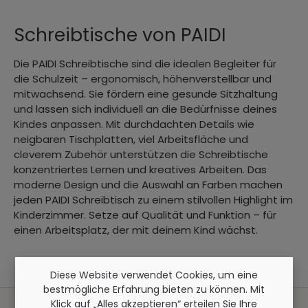
Schreibtische von PAIDI
Die PAIDI Schreibtische sind die idealen Begleiter für
die Schulzeit – ergonomisch, höhenverstellbar und
mitwachsend. Sie fördern eine gesunde Sitzhaltung
und lassen sich individuell an die Bedürfnisse deines
Kindes anpassen. Mit durchdachten Details wie
neigbaren Tischplatten, viel Arbeitsfläche und
cleverem Zubehör unterstützen die Schreibtische
konzentriertes Lernen und kreatives Arbeiten. Das
moderne Design und die Auswahl an Farben machen
jeden PAIDI Schreibtisch zu einem stilvollen Highlight im
Kinderzimmer. Setze auf Qualität und Funktion – für
einen Arbeitsplatz, der mit deinem Kind wächst.
Diese Website verwendet Cookies, um eine
bestmögliche Erfahrung bieten zu können. Mit
Klick auf „Alles akzeptieren“ erteilen Sie Ihre