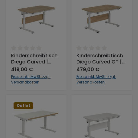
Durchschnittliche Bewertung von 0 von 5 Sternen
Durchschnittliche Bewertu
Kinderschreibtisch
Kinderschreibtisch
Diego Curved |
Diego Curved GT |
Durchgehende
Geteilte Platte in
419,00 €
479,00 €
Platte in
Holzfarbton, Gestell
Preise inkl. MwSt. zzgl.
Preise inkl. MwSt. zzgl.
Holzfarbton, Gestell
Weiß, 130 x 70 cm
Versandkosten
Versandkosten
Weiß, 120 x 70 cm
Outlet