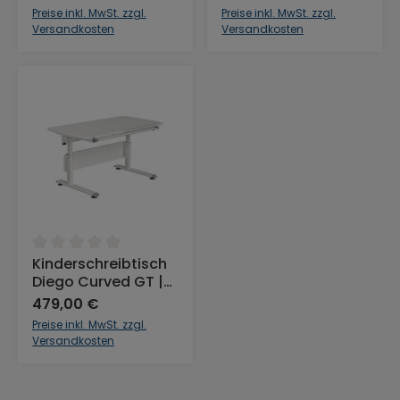
Platte in Blau,
Blau, Gestell Weiß,
Preise inkl. MwSt. zzgl.
Preise inkl. MwSt. zzgl.
Gestell Weiß, 120 x
130 x 70 cm
Versandkosten
Versandkosten
70 cm
Durchschnittliche Bewertung von 0 von 5 Sternen
Kinderschreibtisch
Diego Curved GT |
Geteilte Platte in
479,00 €
Weiß, Gestell Weiß,
Preise inkl. MwSt. zzgl.
130 x 70 cm
Versandkosten