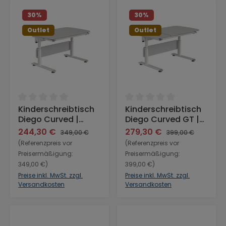
30
%
30
%
Outlet
Outlet
Durchschnittliche Bewertung von 0 von 5 Sternen
Durchschnittliche Bewertu
Kinderschreibtisch
Kinderschreibtisch
Diego Curved |
Diego Curved GT |
Durchgehende
Geteilte Platte in
244,30 €
279,30 €
349,00 €
399,00 €
Platte in Grau,
Grau, Gestell Weiß,
(Referenzpreis vor
(Referenzpreis vor
Gestell Weiß, 120 x
130 x 70 cm
Preisermäßigung:
Preisermäßigung:
70 cm
349,00 €)
399,00 €)
Preise inkl. MwSt. zzgl.
Preise inkl. MwSt. zzgl.
Versandkosten
Versandkosten