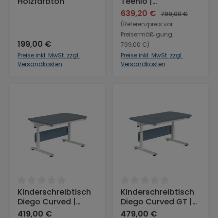
Holzfarbton
Teenio |
Durchgehende
639,20 €
799,00 €
Platte in Weiß &
(Referenzpreis vor
Holzfarbton, mit
Preisermäßigung:
Massivholzanteil,
199,00 €
799,00 €)
Gestell Weiß, 120 x
Preise inkl. MwSt. zzgl.
Preise inkl. MwSt. zzgl.
75 cm
Versandkosten
Versandkosten
Durchschnittliche Bewertung von 0 von 5 Sternen
Durchschnittliche Bewertu
Kinderschreibtisch
Kinderschreibtisch
Diego Curved |
Diego Curved GT |
Durchgehende
Geteilte Platte in
419,00 €
479,00 €