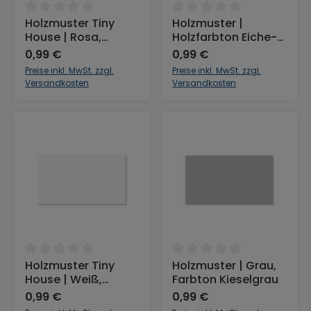
Durchschnittliche Bewertung von 0 von 5 Sternen
Durchschnittliche Bewertu
Holzmuster Tiny
Holzmuster |
House | Rosa,
Holzfarbton Eiche-
Farbton Rosé
Montana
0,99 €
0,99 €
Preise inkl. MwSt. zzgl.
Preise inkl. MwSt. zzgl.
Versandkosten
Versandkosten
Durchschnittliche Bewertung von 0 von 5 Sternen
Durchschnittliche Bewertu
Holzmuster Tiny
Holzmuster | Grau,
House | Weiß,
Farbton Kieselgrau
Farbton Kreideweiß
0,99 €
0,99 €