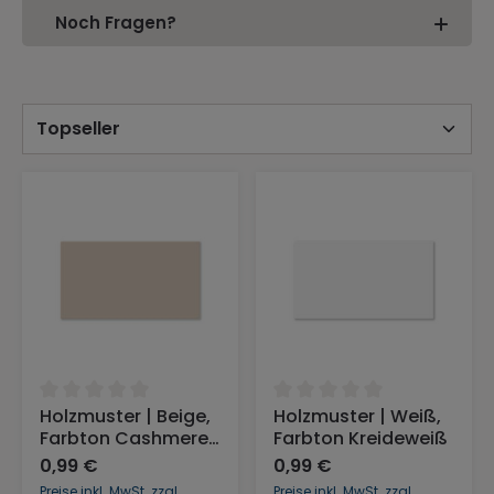
Noch Fragen?
Durchschnittliche Bewertung von 0 von 5 Sternen
Durchschnittliche Bewertu
Holzmuster | Beige,
Holzmuster | Weiß,
Farbton Cashmere-
Farbton Kreideweiß
Beige
0,99 €
0,99 €
Preise inkl. MwSt. zzgl.
Preise inkl. MwSt. zzgl.