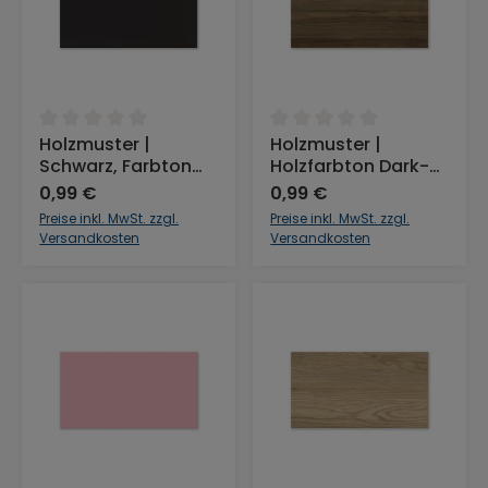
Durchschnittliche Bewertung von 0 von 5 Sternen
Durchschnittliche Bewertu
Holzmuster |
Holzmuster |
Schwarz, Farbton
Holzfarbton Dark-
Naturschwarz
Walnut
0,99 €
0,99 €
Preise inkl. MwSt. zzgl.
Preise inkl. MwSt. zzgl.
Versandkosten
Versandkosten