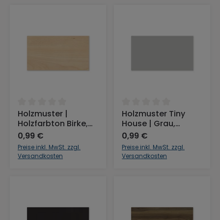
Durchschnittliche Bewertung von 0 von 5 Sternen
Durchschnittliche Bewertu
Holzmuster |
Holzmuster Tiny
Holzfarbton Birke,
House | Grau,
Massivholz
Farbton Kieselgrau
0,99 €
0,99 €
Preise inkl. MwSt. zzgl.
Preise inkl. MwSt. zzgl.
Versandkosten
Versandkosten