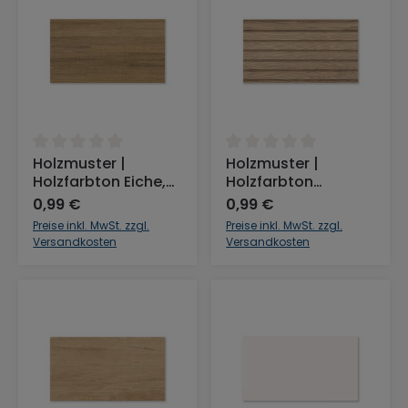
Durchschnittliche Bewertung von 0 von 5 Sternen
Durchschnittliche Bewertu
Holzmuster |
Holzmuster |
Holzfarbton Eiche,
Holzfarbton
Massivholz
Groovy-Oak
0,99 €
0,99 €
Preise inkl. MwSt. zzgl.
Preise inkl. MwSt. zzgl.
Versandkosten
Versandkosten