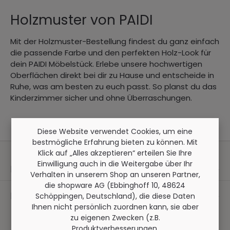
Holzmuster von PAIDI
Mit der Holzmuster-Bestellung findest du ganz einfach
die passende Farbe und den perfekten Holz-Look für
dein PAIDI Möbelstück. Erlebe unsere hochwertigen
Oberflächen direkt bei dir zu Hause und entscheide in
Ruhe, was am besten zu euch passt. So planst du das
Kinderzimmer sicher und ohne Überraschungen.
Diese Website verwendet Cookies, um eine
bestmögliche Erfahrung bieten zu können. Mit
Klick auf „Alles akzeptieren“ erteilen Sie Ihre
Einwilligung auch in die Weitergabe über Ihr
Kontakt
Verhalten in unserem Shop an unseren Partner,
die shopware AG (Ebbinghoff 10, 48624
Folge uns
Schöppingen, Deutschland), die diese Daten
Ihnen nicht persönlich zuordnen kann, sie aber
zu eigenen Zwecken (z.B.
Produktverbesserungen,