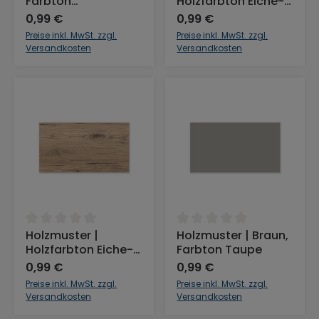
Farbton
Holzfarbton Eiche-
Schiefergrau
Nautik
0,99 €
0,99 €
Preise inkl. MwSt. zzgl.
Preise inkl. MwSt. zzgl.
Versandkosten
Versandkosten
Durchschnittliche Bewertung von 0 von 5 Sternen
Durchschnittliche Bewertu
Holzmuster |
Holzmuster | Braun,
Holzfarbton Eiche-
Farbton Taupe
Bordeaux
0,99 €
0,99 €
Preise inkl. MwSt. zzgl.
Preise inkl. MwSt. zzgl.
Versandkosten
Versandkosten