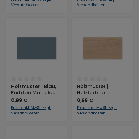
Versandkosten
Versandkosten
Durchschnittliche Bewertung von 0 von 5 Sternen
Durchschnittliche Bewertu
Holzmuster | Blau,
Holzmuster |
Farbton Mattblau
Holzfarbton
Scandinavian-
0,99 €
0,99 €
Wood
Preise inkl. MwSt. zzgl.
Preise inkl. MwSt. zzgl.
Versandkosten
Versandkosten