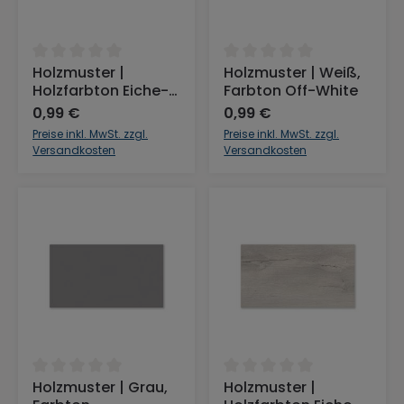
Durchschnittliche Bewertung von 0 von 5 Sternen
Durchschnittliche Bewertu
Holzmuster |
Holzmuster | Weiß,
Holzfarbton Eiche-
Farbton Off-White
Nebraska
0,99 €
0,99 €
Preise inkl. MwSt. zzgl.
Preise inkl. MwSt. zzgl.
Versandkosten
Versandkosten
Durchschnittliche Bewertung von 0 von 5 Sternen
Durchschnittliche Bewertu
Holzmuster | Grau,
Holzmuster |