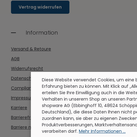
Vertrag widerrufen
Information
Versand & Retoure
AGB
Widerrufsrecht
Datenschutz
Diese Website verwendet Cookies, um eine
Erfahrung bieten zu können. Mit Klick auf „Al
Compliance
erteilen Sie Ihre Einwilligung auch in die Wei
Impressum
Verhalten in unserem Shop an unseren Partn
shopware AG (Ebbinghoff 10, 48624 Schöppi
Karriere
Deutschland), die diese Daten Ihnen nicht p
Barrierefreiheitserklärung
zuordnen kann, sie aber zu eigenen Zwecken 
Produktverbesserungen, Marktverhaltensana
Barriere melden
verarbeiten darf.
Mehr Informationen ...