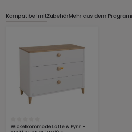
Kompatibel mit
Zubehör
Mehr aus dem Progra
Produktgalerie überspringen
Durchschnittliche Bewertung von 0 von 5 Sternen
Wickelkommode Lotte & Fynn -
In den Warenkorb