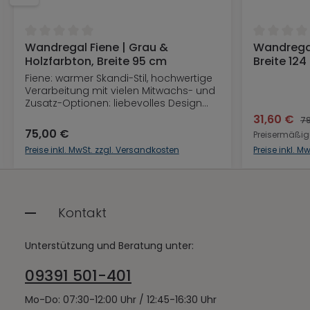
 5 Sternen
Durchschnittliche Bewertung von 0 von 5 Sternen
Durchschni
Wandregal Fiene | Grau &
Wandregal
In den Warenkorb
Holzfarbton, Breite 95 cm
Breite 124
Fiene: warmer Skandi-Stil, hochwertige
Verarbeitung mit vielen Mitwachs- und
Zusatz-Optionen: liebevolles Design
aus Deutschland, das dein Kind in
31,60 €
79
vielen Wachstumsphasen begleitet.
75,00 €
Preisermäßig
Preise inkl. MwSt. zzgl. Versandkosten
Preise inkl. 
Kontakt
Unterstützung und Beratung unter:
09391 501-401
Mo-Do: 07:30-12:00 Uhr / 12:45-16:30 Uhr