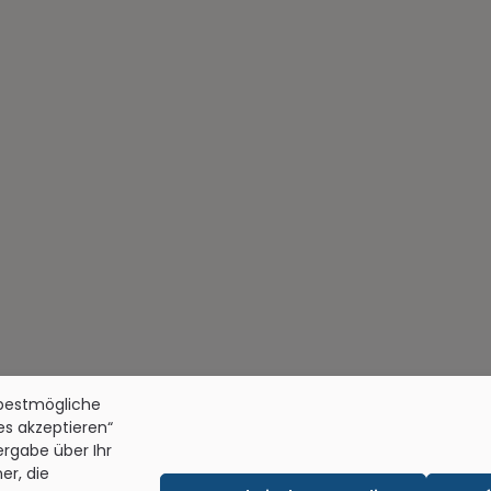
 bestmögliche
les akzeptieren“
tergabe über Ihr
er, die