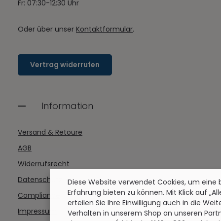
Fr: 07:30-12:30 Uhr
Oder über unser
Kontaktformular
.
Vertrag widerrufen
Information
Versand & Retoure
AGB
Widerrufsrecht
Datenschutz
Diese Website verwendet Cookies, um eine
Erfahrung bieten zu können. Mit Klick auf „Al
Compliance
erteilen Sie Ihre Einwilligung auch in die Wei
Impressum
Verhalten in unserem Shop an unseren Partn