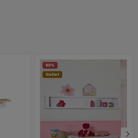
60
%
Outlet