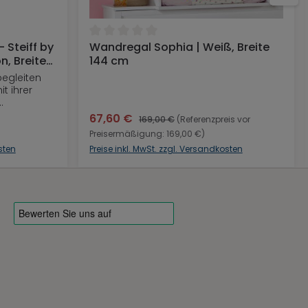
ng von 0 von 5 Sternen
Durchschnittliche Bewertung von 0 von 5 S
 Steiff by
Wandregal Sophia | Weiß, Breite
b
In den Warenkorb
n, Breite
144 cm
 begleiten
t ihrer
te & Fynn,
67,60 €
169,00 €
(Referenzpreis vor
ein
Preisermäßigung: 169,00 €)
Formen und
sten
Preise inkl. MwSt. zzgl. Versandkosten
e
ein Baby
n.