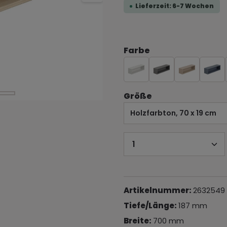
Lieferzeit: 6-7 Wochen
Farbe
Größe
Größe
Produkt Anzahl: 
Artikelnummer:
2632549
Tiefe/Länge:
187 mm
Breite:
700 mm