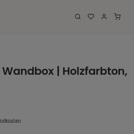
Warenko
Wandbox | Holzfarbton,
sandkosten