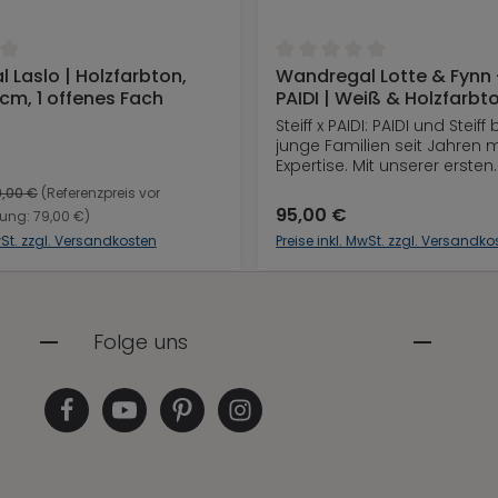
ttliche Bewertung von 0 von 5 Sternen
Durchschnittliche Bewertu
 Laslo | Holzfarbton,
Wandregal Lotte & Fynn -
In den Warenkorb
In den Warenkor
 cm, 1 offenes Fach
PAIDI | Weiß & Holzfarbto
96 cm
Steiff x PAIDI: PAIDI und Steiff
junge Familien seit Jahren mi
Expertise. Mit unserer ersten
gemeinsamen Kollektion, Lot
,00 €
(Referenzpreis vor
holst du dir Babymöbel in d
95,00 €
ung: 79,00 €)
Zuhause, die mit weichen 
MwSt. zzgl. Versandkosten
Preise inkl. MwSt. zzgl. Versandko
hochwertiger massiver Eich
Geborgenheit geben und d
ab dem ersten Tag begleite
Folge uns