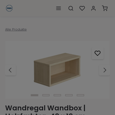
alt springen
Ware
Alle Produkte
Bildergalerie überspringen
Wandregal Wandbox |