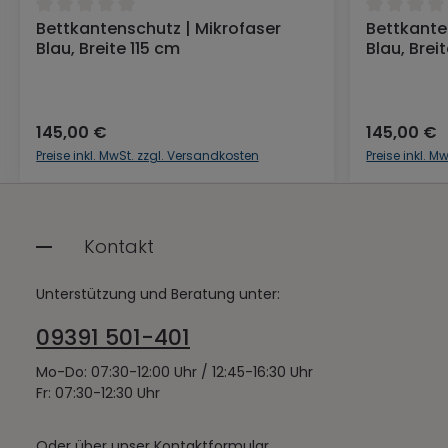
 5 Sternen
Durchschnittliche Bewertung von 0 von 5 Sternen
Durchschni
Bettkantenschutz | Mikrofaser
Bettkante
In den Warenkorb
Blau, Breite 115 cm
Blau, Brei
145,00 €
145,00 €
Preise inkl. MwSt. zzgl. Versandkosten
Preise inkl. 
Kontakt
Unterstützung und Beratung unter:
09391 501-401
Mo-Do: 07:30-12:00 Uhr / 12:45-16:30 Uhr
Fr: 07:30-12:30 Uhr
Oder über unser
Kontaktformular
.