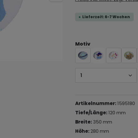
Lieferzeit: 6-7 Wochen
Motiv
Produkt Anzahl: 
Artikelnummer:
1595180
Tiefe/Länge:
120 mm
Breite:
350 mm
Höhe:
280 mm