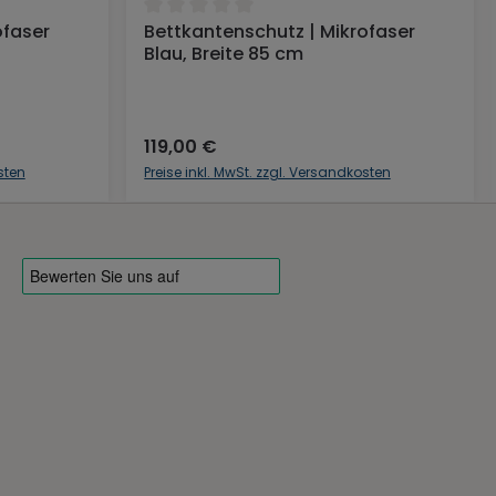
ng von 0 von 5 Sternen
Durchschnittliche Bewertung von 0 von 5 S
ofaser
Bettkantenschutz | Mikrofaser
b
In den Warenkorb
Blau, Breite 85 cm
119,00 €
sten
Preise inkl. MwSt. zzgl. Versandkosten