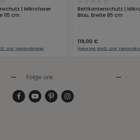
ttliche Bewertung von 0 von 5 Sternen
Durchschnittliche Bewertu
nschutz | Mikrofaser
Bettkantenschutz | Mikr
In den Warenkorb
In den Warenkor
te 115 cm
Blau, Breite 85 cm
119,00 €
MwSt. zzgl. Versandkosten
Preise inkl. MwSt. zzgl. Versandko
Folge uns