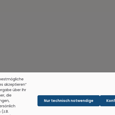
 bestmögliche
les akzeptieren“
tergabe über Ihr
er, die
ngen,
Nur technisch notwendige
Konf
ersönlich
(z.B.